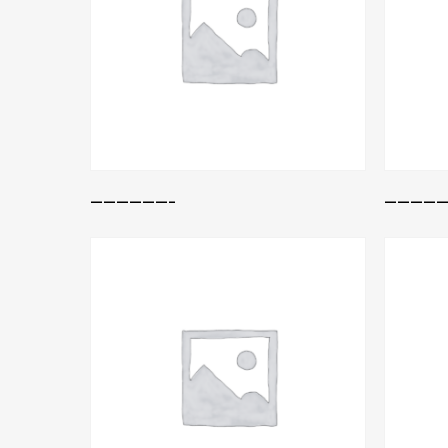
Leer Más
——————–
—————