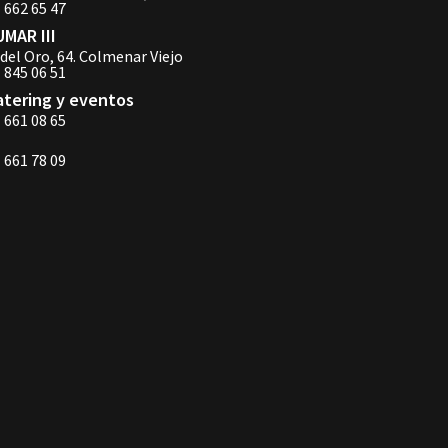
 662 65 47
UMAR III
del Oro, 64. Colmenar Viejo
 845 06 51
atering y eventos
 661 08 65
 661 78 09