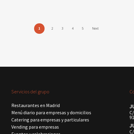
1
2
3
4
5
Next
Servicios del grupo
C
Restaurantes en Madrid
J
Menú diario para empresas y domicilios
C/
91
Catering para empresas y particulares
J
Vending para empresas
C/