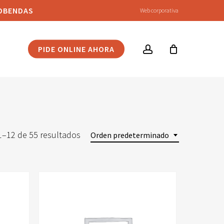
COBENDAS
Web corporativa
account
PIDE ONLINE AHORA
–12 de 55 resultados
Orden predeterminado