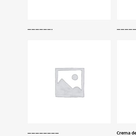
Leer Más
——————-
—————
Leer Más
————————
Crema de