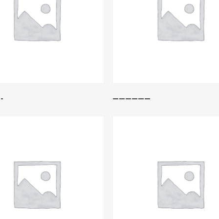
Leer Más
Leer Más
-
——————