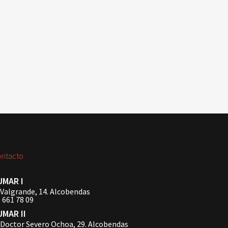
ontacto
UMAR I
Valgrande, 14. Alcobendas
 661 78 09
UMAR II
Doctor Severo Ochoa, 29. Alcobendas