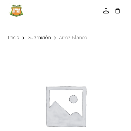
Skip
to
account
main
content
Inicio
Guarnición
Arroz Blanco